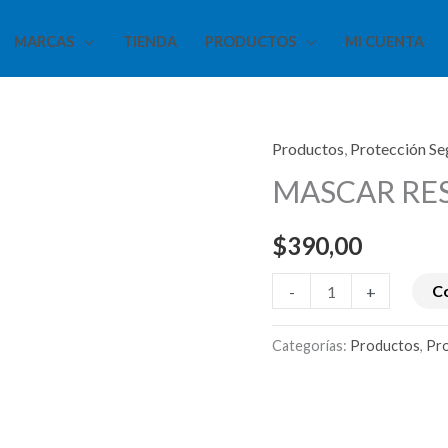
MARCAS
TIENDA
PRODUCTOS
MI CUENTA
Productos
,
Protección Se
MASCAR
MASCAR RES
RESPIRADOR
2
$
390,00
FILTROS
cantidad
C
-
+
Categorías:
Productos
,
Pro